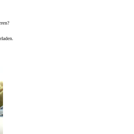
eren?
rladen.