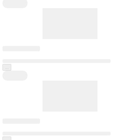
...
...