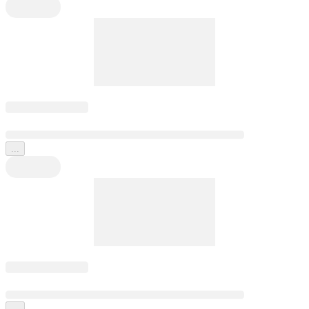
...
...