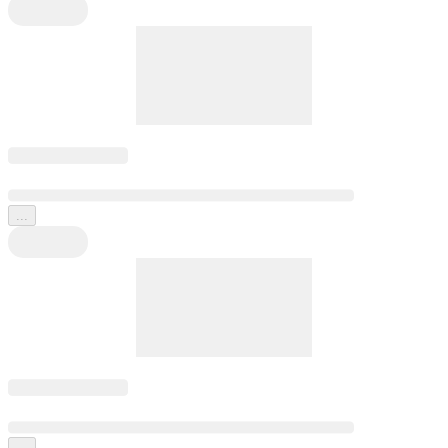
...
...